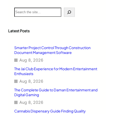
S
e
a
r
c
Latest Posts
h
Smarter Project Control Through Construction
Document Management Software
Aug 8, 2026
The Jai Club Experience for Modern Entertainment
Enthusiasts
Aug 8, 2026
The Complete Guide to Daman Entertainment and
Digital Gaming
Aug 8, 2026
Cannabis Dispensary Guide Finding Quality